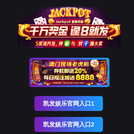
凯发娱乐官网入口1
凯发娱乐官网入口2