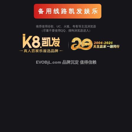
备 用 线 路 凯 发 娱 乐
推荐使用谷歌、UC、火狐、夸客等主流浏览器
（尽量不要使用QQ、搜狗浏览器进入）
EVOBjL.com 品牌沉淀 值得信赖