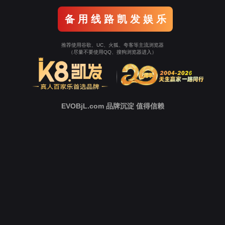
备 用 线 路 凯 发 娱 乐
推荐使用谷歌、UC、火狐、夸客等主流浏览器
（尽量不要使用QQ、搜狗浏览器进入）
EVOBjL.com 品牌沉淀 值得信赖